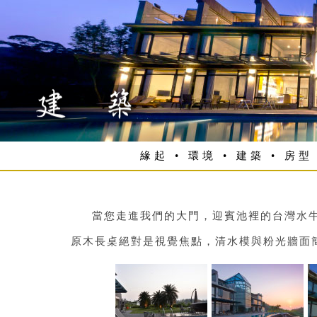
緣起
•
環境
•
建築
•
房型
當您走進我們的大門，迎賓池裡的台灣水
原木長桌絕對是視覺焦點，清水模與粉光牆面